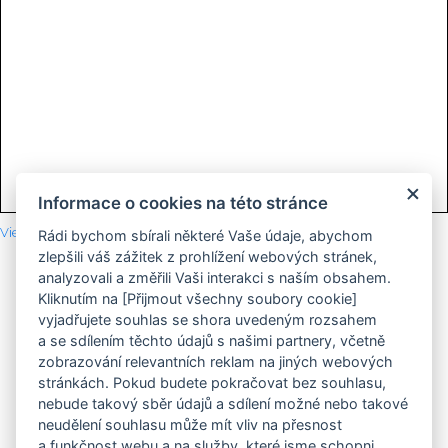
Informace o cookies na této stránce
View Larger Map
Rádi bychom sbírali některé Vaše údaje, abychom
Člen skupiny
zlepšili váš zážitek z prohlížení webových stránek,
analyzovali a změřili Vaši interakci s naším obsahem.
Kliknutím na [Přijmout všechny soubory cookie]
vyjadřujete souhlas se shora uvedeným rozsahem
a se sdílením těchto údajů s našimi partnery, včetně
zobrazování relevantních reklam na jiných webových
stránkách. Pokud budete pokračovat bez souhlasu,
Catering Vyšehrad 2000
nebude takový sběr údajů a sdílení možné nebo takové
Restaurace Obecní dům
neudělení souhlasu může mít vliv na přesnost
Kavárna Obecní dům
Pivnice Obecní dům
a funkčnost webu a na služby, které jsme schopni