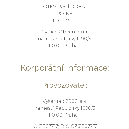
OTEVÍRACÍ DOBA:
PO-NE
11:30-23:00
Pivnice Obecní dům
nám. Republiky 1090/5
110 00 Praha 1
Korporátní informace:
Provozovatel:
Vyšehrad 2000, a.s.
náměstí Republiky 1090/5
110 00 Praha 1
IČ: 61507717; DIČ: CZ61507717