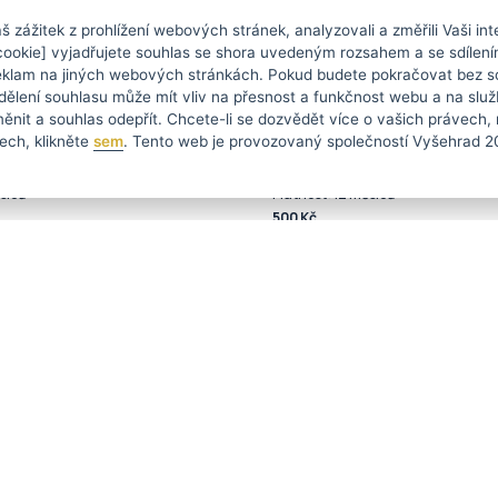
 zážitek z prohlížení webových stránek, analyzovali a změřili Vaši int
cookie] vyjadřujete souhlas se shora uvedeným rozsahem a se sdílení
 reklam na jiných webových stránkách. Pokud budete pokračovat bez s
ělení souhlasu může mít vliv na přesnost a funkčnost webu a na služ
ěnit a souhlas odepřít. Chcete-li se dozvědět více o vašich právech,
ech, klikněte
sem
. Tento web je provozovaný společností Vyšehrad 