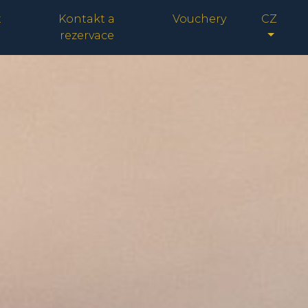
t
Kontakt a
Vouchery
CZ
rezervace