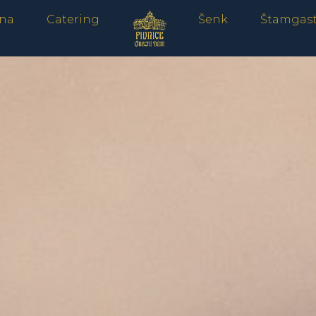
rna
Catering
Šenk
Štamgas