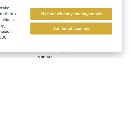
erakci
Přijmout všechny soubory cookie
m těchto
ouhlasu,
by,
Zamítnout všechny
 našich
2000