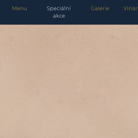
Menu
Speciální
Galerie
Viná
akce