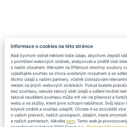
Informace o cookies na této stránce
Rádi bychom sbírali některé Vaše údaje, abychom zlepšili váš
z prohlížení webových stránek, analyzovali a změřili Vaši inte
s naším obsahem. Kliknutím na [Přijmout všechny soubory c
vyjadřujete souhlas se shora uvedeným rozsahem a se sdíle
těchto údajů s našimi partnery, včetně zobrazování relevantn
reklam na jiných webových stránkách. Pokud budete pokrač
bez souhlasu, nebude takový sběr údajů a sdílení možné ne
takové neudělení souhlasu může mít vliv na přesnost a funkč
webu a na služby, které jsme schopni nabídnout. Svůj názor
kdykoli změnit a souhlas odepřít. Chcete-li se dozvědět více
o vašich právech, našich postupech, údajích, které shroma
a našich partnerech, klikněte
sem
. Tento web je provozovan
společností Vyšehrad 2000 Group a.s..
Podrobnější nastav