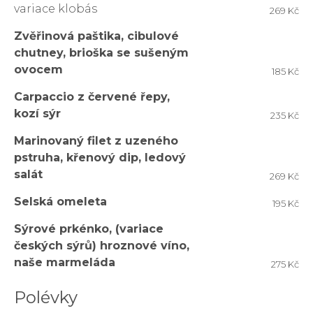
variace klobás
269 Kč
Zvěřinová paštika, cibulové
chutney, brioška se sušeným
ovocem
185 Kč
Carpaccio z červené řepy,
kozí sýr
235 Kč
Marinovaný filet z uzeného
pstruha, křenový dip, ledový
salát
269 Kč
Selská omeleta
195 Kč
Sýrové prkénko, (variace
českých sýrů) hroznové víno,
naše marmeláda
275 Kč
Polévky