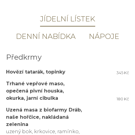
JÍDELNÍ LÍSTEK
DENNÍ NABÍDKA
NÁPOJE
Předkrmy
Hovězí tatarák, topinky
345 Kč
Trhané vepřové maso,
opečená pivní houska,
okurka, jarní cibulka
180 Kč
Uzená masa z biofarmy Dráb,
naše hořčice, nakládaná
zelenina
uzený bok, krkovice, ramínko,