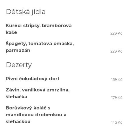
Dětská jídla
Kuřecí stripsy, bramborová
kaše
229 Kč
Špagety, tomatová omáčka,
parmazán
229 Kč
Dezerty
Pivní čokoládový dort
159 Kč
Závin, vanilková zmrzlina,
šlehačka
179 Kč
Borůvkový koláč s
mandlovou drobenkou a
šlehačkou
145 Kč