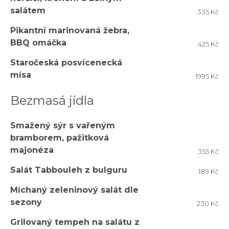
salátem
335 Kč
Pikantní marinovaná žebra,
BBQ omáčka
425 Kč
Staročeská posvícenecká
mísa
1995 Kč
Bezmasá jídla
Smažený sýr s vařeným
bramborem, pažitková
majonéza
355 Kč
Salát Tabbouleh z bulguru
189 Kč
Míchaný zeleninový salát dle
sezony
230 Kč
Grilovaný tempeh na salátu z