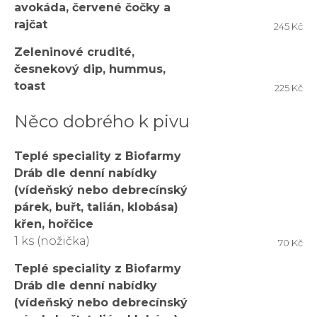
avokáda, červené čočky a
rajčat
245 Kč
Zeleninové crudité,
česnekový dip, hummus,
toast
225 Kč
Něco dobrého k pivu
Teplé speciality z Biofarmy
Dráb dle denní nabídky
(vídeňský nebo debrecínský
párek, buřt, talián, klobása)
křen, hořčice
1 ks (nožička)
70 Kč
Teplé speciality z Biofarmy
Dráb dle denní nabídky
(vídeňský nebo debrecínský