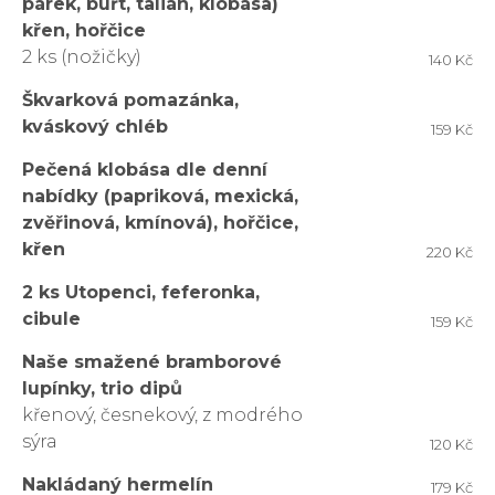
párek, buřt, talián, klobása)
křen, hořčice
2 ks (nožičky)
140 Kč
Škvarková pomazánka,
kváskový chléb
159 Kč
Pečená klobása dle denní
nabídky (papriková, mexická,
zvěřinová, kmínová), hořčice,
křen
220 Kč
2 ks Utopenci, feferonka,
cibule
159 Kč
Naše smažené bramborové
lupínky, trio dipů
křenový, česnekový, z modrého
sýra
120 Kč
Nakládaný hermelín
179 Kč