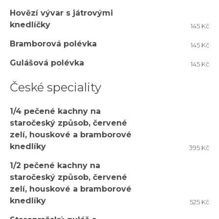
Hovězí vývar s játrovými
knedlíčky
145 Kč
Bramborová polévka
145 Kč
Gulášová polévka
145 Kč
České speciality
1/4 pečené kachny na
staročeský způsob, červené
zelí, houskové a bramborové
knedlíky
395 Kč
1/2 pečené kachny na
staročeský způsob, červené
zelí, houskové a bramborové
knedlíky
525 Kč