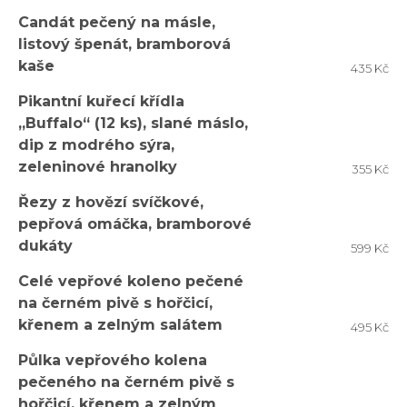
Candát pečený na másle,
listový špenát, bramborová
kaše
435 Kč
Pikantní kuřecí křídla
„Buffalo“ (12 ks), slané máslo,
dip z modrého sýra,
zeleninové hranolky
355 Kč
Řezy z hovězí svíčkové,
pepřová omáčka, bramborové
dukáty
599 Kč
Celé vepřové koleno pečené
na černém pivě s hořčicí,
křenem a zelným salátem
495 Kč
Půlka vepřového kolena
pečeného na černém pivě s
hořčicí, křenem a zelným