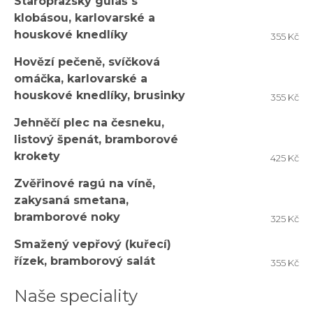
Staropražský guláš s
klobásou, karlovarské a
houskové knedlíky
355 Kč
Hovězí pečeně, svíčková
omáčka, karlovarské a
houskové knedlíky, brusinky
355 Kč
Jehněčí plec na česneku,
listový špenát, bramborové
krokety
425 Kč
Zvěřinové ragú na víně,
zakysaná smetana,
bramborové noky
325 Kč
Smažený vepřový (kuřecí)
řízek, bramborový salát
355 Kč
Naše speciality