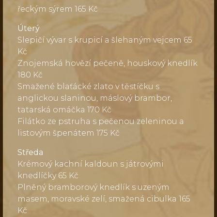
řeckým sýrem 165 Kč
Úterý
Slepičí vývar s krupicí a šlehaným vejcem 65
Kč
Znojemská hovězí pečeně, houskový knedlík
180 Kč
Smažené blaťácké zlato v těstíčku s
anglickou slaninou, máslový brambor,
tatarská omáčka 170 Kč
Filátko ze pstruha s pečenou zeleninou a
listovým špenátem 175 Kč
Středa
Krémový kachní kaldoun s játrovými
knedlíčky 65 Kč
Plněný bramborový knedlík s uzeným
masem, moravské zelí, smažená cibulka 165
Kč