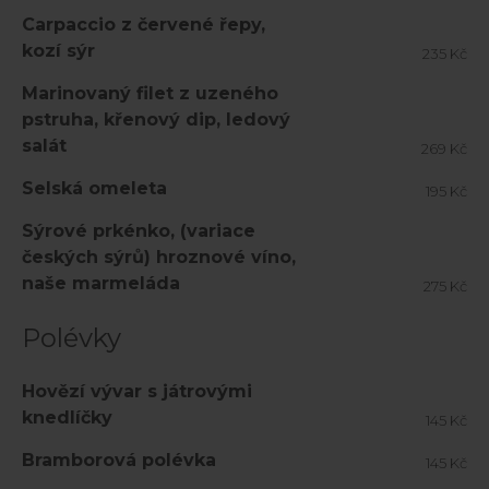
Carpaccio z červené řepy,
kozí sýr
235 Kč
Marinovaný filet z uzeného
pstruha, křenový dip, ledový
salát
269 Kč
Selská omeleta
195 Kč
Sýrové prkénko, (variace
českých sýrů) hroznové víno,
naše marmeláda
275 Kč
Polévky
Hovězí vývar s játrovými
knedlíčky
145 Kč
Bramborová polévka
145 Kč