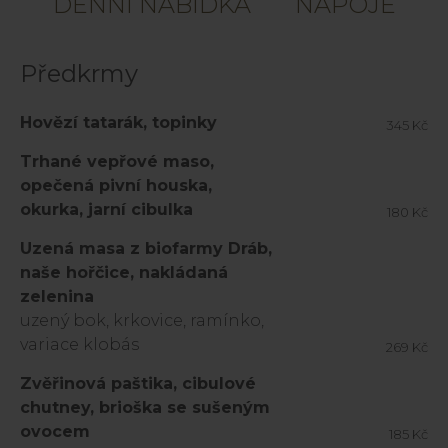
DENNÍ NABÍDKA
NÁPOJE
Předkrmy
Hovězí tatarák, topinky
345 Kč
Trhané vepřové maso,
opečená pivní houska,
okurka, jarní cibulka
180 Kč
Uzená masa z biofarmy Dráb,
naše hořčice, nakládaná
zelenina
uzený bok, krkovice, ramínko,
variace klobás
269 Kč
Zvěřinová paštika, cibulové
chutney, brioška se sušeným
ovocem
185 Kč