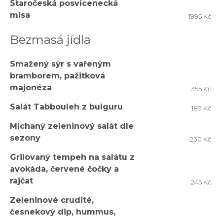
Staročeská posvícenecká
mísa
1995 Kč
Bezmasá jídla
Smažený sýr s vařeným
bramborem, pažitková
majonéza
355 Kč
Salát Tabbouleh z bulguru
189 Kč
Míchaný zeleninový salát dle
sezony
230 Kč
Grilovaný tempeh na salátu z
avokáda, červené čočky a
rajčat
245 Kč
Zeleninové crudité,
česnekový dip, hummus,