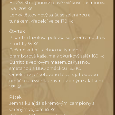
Hovězí Stroganov z pravé svíčkové, jasmínová
rýže 205 Kč
Lehký těstovinový salát se zeleninou a
tuňákem, křepelčí vejce 170 Kč
Čtvrtek
Pikantní fazolová polévka se sýrem a nachos
z tortilly 65 Kč
Pečené kuřecí stehno na tymiánu,
bramborová kaše, malý okurkový salát 160 Kč
Burrito s vepřovým masem, zakysanou
smetanou a BBQ omáčkou 185 Kč
Omeleta z piškotového těsta s jahodovou
omáčkou a vychlazeným ovocným salátkem
155 Kč
Pátek
Jemná kulajda s krémovými žampiony a
vařeným vejcem 65 Kč