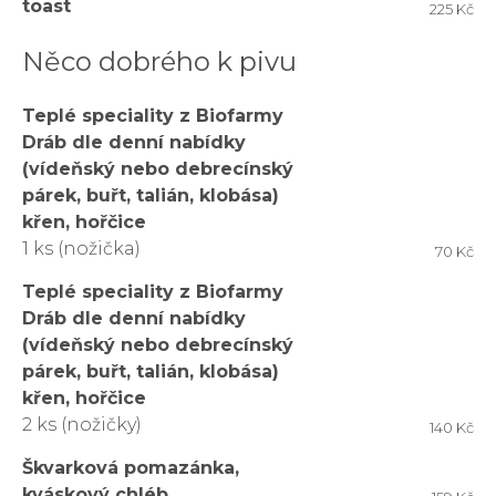
toast
225 Kč
Něco dobrého k pivu
Teplé speciality z Biofarmy
Dráb dle denní nabídky
(vídeňský nebo debrecínský
párek, buřt, talián, klobása)
křen, hořčice
1 ks (nožička)
70 Kč
Teplé speciality z Biofarmy
Dráb dle denní nabídky
(vídeňský nebo debrecínský
párek, buřt, talián, klobása)
křen, hořčice
2 ks (nožičky)
140 Kč
Škvarková pomazánka,
kváskový chléb