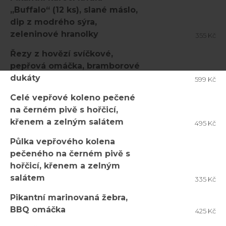
„Buffalo“ (12 ks), slané máslo,
dip z modrého sýra,
zeleninové hranolky
355 Kč
Řezy z hovězí svíčkové,
pepřová omáčka, bramborové
dukáty
599 Kč
Celé vepřové koleno pečené
na černém pivě s hořčicí,
křenem a zelným salátem
495 Kč
Půlka vepřového kolena
pečeného na černém pivě s
hořčicí, křenem a zelným
salátem
335 Kč
Pikantní marinovaná žebra,
BBQ omáčka
425 Kč