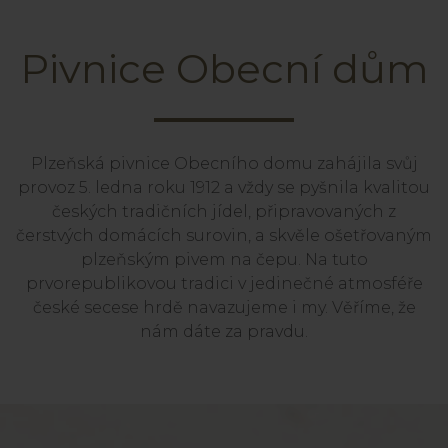
Pivnice Obecní dům
Plzeňská pivnice Obecního domu zahájila svůj
provoz 5. ledna roku 1912 a vždy se pyšnila kvalitou
českých tradičních jídel, připravovaných z
čerstvých domácích surovin, a skvěle ošetřovaným
plzeňským pivem na čepu. Na tuto
prvorepublikovou tradici v jedinečné atmosféře
české secese hrdě navazujeme i my. Věříme, že
nám dáte za pravdu.