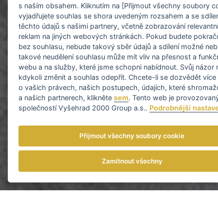
s naším obsahem. Kliknutím na [Přijmout všechny soubory c
vyjadřujete souhlas se shora uvedeným rozsahem a se sdíle
těchto údajů s našimi partnery, včetně zobrazování relevantn
reklam na jiných webových stránkách. Pokud budete pokrač
bez souhlasu, nebude takový sběr údajů a sdílení možné ne
takové neudělení souhlasu může mít vliv na přesnost a funkč
webu a na služby, které jsme schopni nabídnout. Svůj názor
kdykoli změnit a souhlas odepřít. Chcete-li se dozvědět více
o vašich právech, našich postupech, údajích, které shroma
a našich partnerech, klikněte
sem
. Tento web je provozovan
společností Vyšehrad 2000 Group a.s..
Podrobnější nastav
Přijmout všechny soubory cookie
Zamítnout všechny