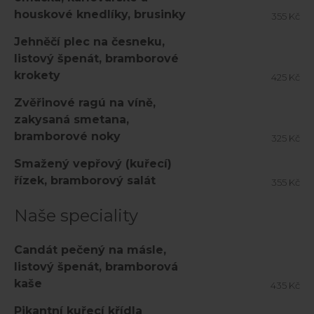
houskové knedlíky, brusinky
355 Kč
Jehněčí plec na česneku,
listový špenát, bramborové
krokety
425 Kč
Zvěřinové ragú na víně,
zakysaná smetana,
bramborové noky
325 Kč
Smažený vepřový (kuřecí)
řízek, bramborový salát
355 Kč
Naše speciality
Candát pečený na másle,
listový špenát, bramborová
kaše
435 Kč
Pikantní kuřecí křídla