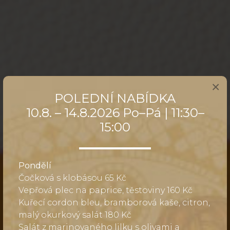
×
POLEDNÍ NABÍDKA
10.8. – 14.8.2026 Po–Pá | 11:30–
15:00
Pondělí
Čočková s klobásou 65 Kč
Vepřová plec na paprice, těstoviny 160 Kč
Kuřecí cordon bleu, bramborová kaše, citron,
malý okurkový salát 180 Kč
Salát z marinovaného lilku s olivami a