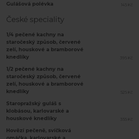
Gulášová polévka
145 Kč
České speciality
1/4 pečené kachny na
staročeský způsob, červené
zelí, houskové a bramborové
knedlíky
395 Kč
1/2 pečené kachny na
staročeský způsob, červené
zelí, houskové a bramborové
knedlíky
525 Kč
Staropražský guláš s
klobásou, karlovarské a
houskové knedlíky
355 Kč
Hovězí pečeně, svíčková
omáčka, karlovarské a