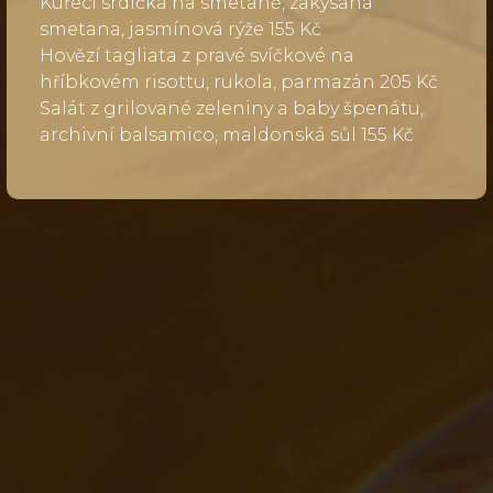
Kuřecí srdíčka na smetaně, zakysaná
smetana, jasmínová rýže 155 Kč
Hovězí tagliata z pravé svíčkové na
hříbkovém risottu, rukola, parmazán 205 Kč
Salát z grilované zeleniny a baby špenátu,
archivní balsamico, maldonská sůl 155 Kč