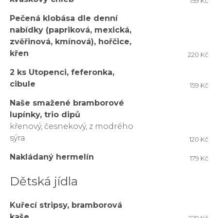
159 Kč
Pečená klobása dle denní
nabídky (papriková, mexická,
zvěřinová, kmínová), hořčice,
křen
220 Kč
2 ks Utopenci, feferonka,
cibule
159 Kč
Naše smažené bramborové
lupínky, trio dipů
křenový, česnekový, z modrého
sýra
120 Kč
Nakládaný hermelín
179 Kč
Dětská jídla
Kuřecí stripsy, bramborová
kaše